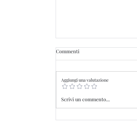
50° CORO TRE MONTI - 15
Commenti
febbraio 2025
PALESTRINA 500 - Spes non
confundit Concerto di
Aggiungi una valutazione
ACADEMIA MVSICA NOVA La
polifonia di Palestrina e dintorni
Scrivi un commento...