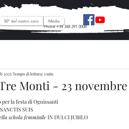
corotremonti@gmail.com
50° del nostro coro
Media
Phone +39 348 291 0008
eb 2025
Tempo di lettura: 1 min
 Tre Monti - 23 novembre
le su 5.
per la festa di Ognissanti
 SANCTIS SUIS
ella schola femminile 
IN DULCI JUBILO