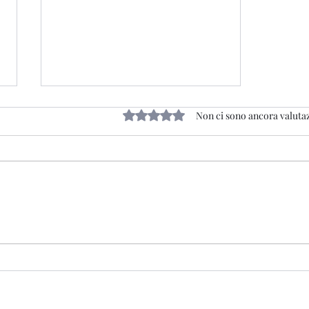
50° CORO TRE MONTI - 25
Valutazione 0 stelle su 5.
Non ci sono ancora valuta
gennaio 2025
NIKOLAJEWKA, IL RACCONTO
DELLA MEMORIA Giornata
Nazionale della memoria e del
sacrificio degli Alpini