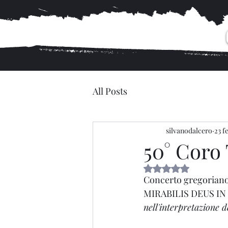
All Posts
silvanodalcero
23 f
50° Coro
Valutazione NaN stel
Concerto gregoriano 
MIRABILIS DEUS IN
nell'interpretazione d